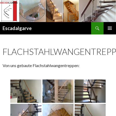
Suchen
Escadalgarve
ZUM
PRIMÄR
INHALT
MENÜ
SPRINGEN
FLACHSTAHLWANGENTREP
Von uns gebaute Flachstahlwangentreppen: