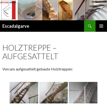
Suchen
Escadalgarve
ZUM
PRIMÄR
INHALT
MENÜ
SPRINGEN
HOLZTREPPE –
AUFGESATTELT
Von uns aufgesattelt gebaute Holztreppen: