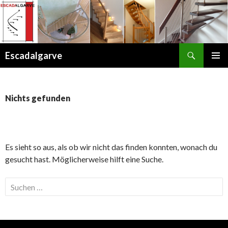
Suchen
Escadalgarve
ZUM
PRIMÄR
INHALT
MENÜ
SPRINGEN
Nichts gefunden
Es sieht so aus, als ob wir nicht das finden konnten, wonach du
gesucht hast. Möglicherweise hilft eine Suche.
Suche
nach: