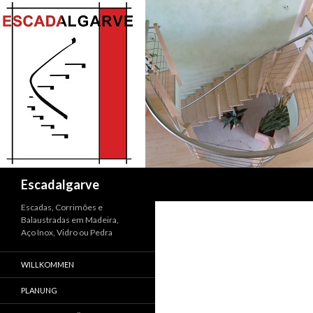
Suchen
Escadalgarve
Escadas, Corrimões e
Balaustradas em Madeira,
Aço Inox, Vidro ou Pedra
WILLKOMMEN
PLANUNG